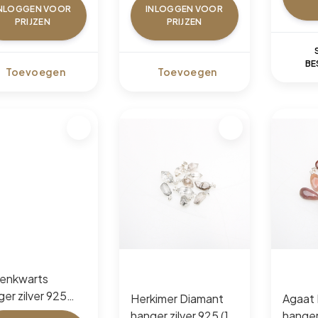
NLOGGEN VOOR
INLOGGEN VOOR
PRIJZEN
PRIJZEN
BE
Toevoegen
Toevoegen
enkwarts
er zilver 925
Herkimer Diamant
Agaat 
 Plated (10 pcs)
hanger zilver 925 (10
hanger 