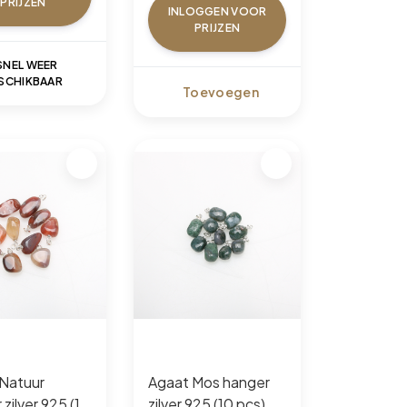
PRIJZEN
INLOGGEN VOOR
PRIJZEN
SNEL WEER
SCHIKBAAR
Toevoegen
Natuur
Agaat Mos hanger
zilver 925 (10
zilver 925 (10 pcs)