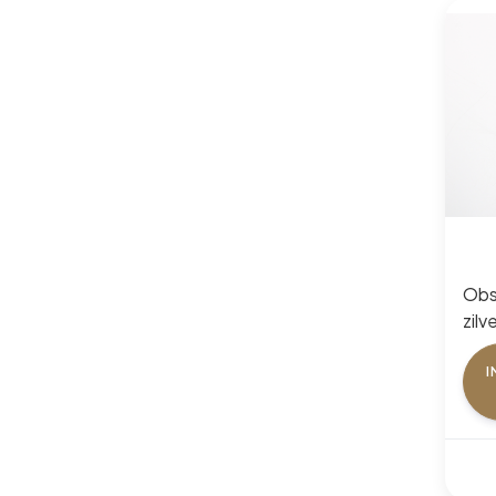
Obs
zilv
I