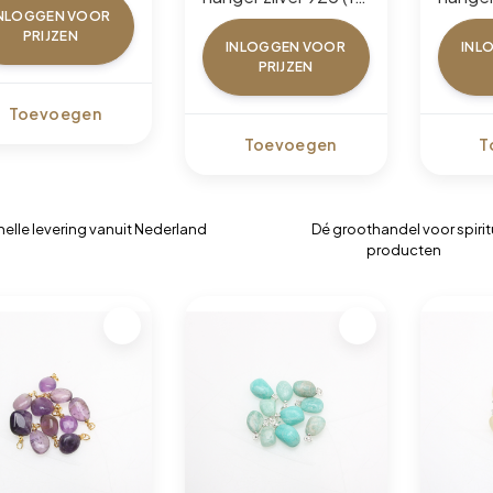
NLOGGEN VOOR
pcs)
pcs)
PRIJZEN
INLOGGEN VOOR
INL
PRIJZEN
Toevoegen
Toevoegen
T
nelle levering vanuit Nederland
Dé groothandel voor spirit
producten