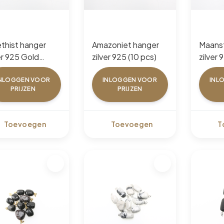
thist hanger
Amazoniet hanger
Maans
er 925 Gold
zilver 925 (10 pcs)
zilver 
ed (10 pcs)
NLOGGEN VOOR
INLOGGEN VOOR
INL
PRIJZEN
PRIJZEN
Toevoegen
Toevoegen
T