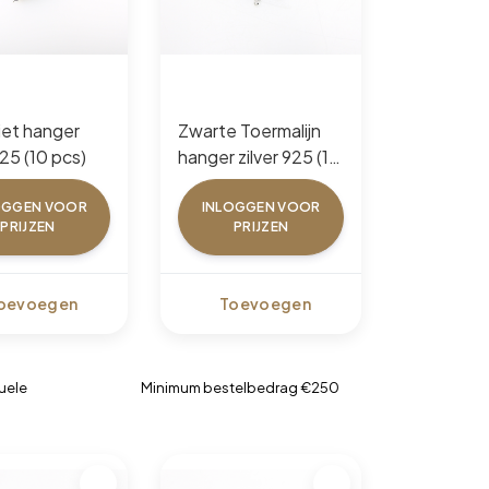
anger
Zwarte Toermalijn
925 (10 pcs)
hanger zilver 925 (10
pcs)
OGGEN VOOR
INLOGGEN VOOR
PRIJZEN
PRIJZEN
oevoegen
Toevoegen
uele
Minimum bestelbedrag €250