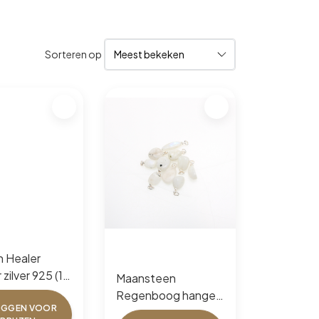
Sorteren op
 Healer
zilver 925 (10
Maansteen
Regenboog hanger
OGGEN VOOR
zilver 925 (10 pcs)