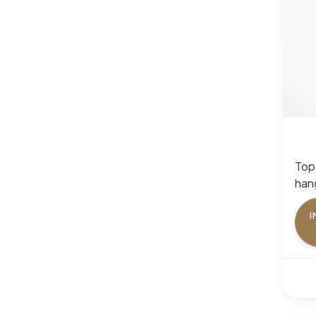
Top
hang
pcs
I