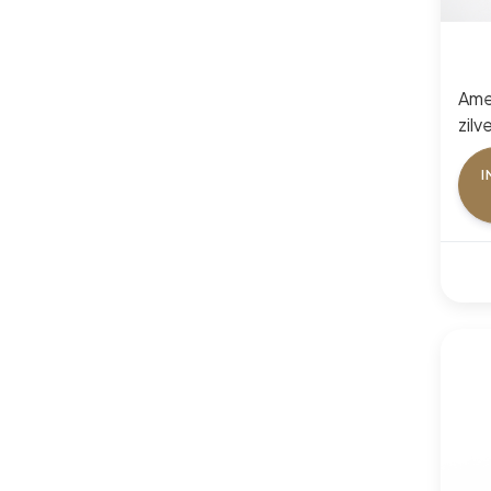
Ame
zilv
Plat
I