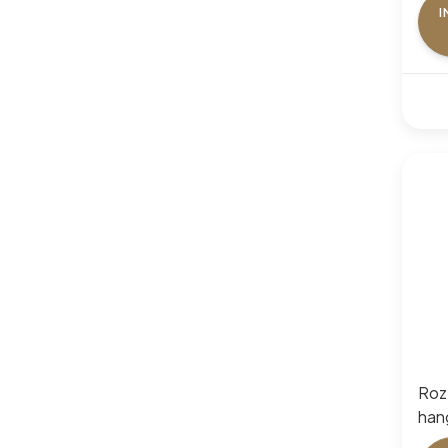
I
Roz
hang
Gold