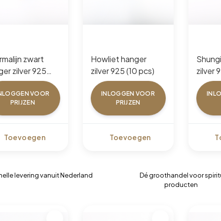
malijn zwart
Howliet hanger
Shungiet h
er zilver 925
zilver 925 (10 pcs)
zilver 
 Plated (10 pcs)
NLOGGEN VOOR
INLOGGEN VOOR
INL
PRIJZEN
PRIJZEN
Toevoegen
Toevoegen
T
nelle levering vanuit Nederland
Dé groothandel voor spirit
producten