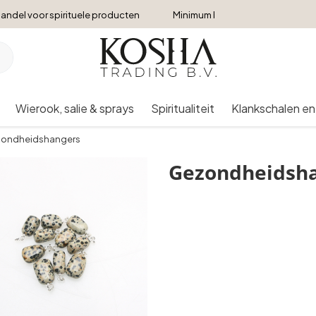
andel voor spirituele producten
Minimum bestelbedrag €250
Wierook, salie & sprays
Spiritualiteit
Klankschalen en
ondheidshangers
Gezondheidsh