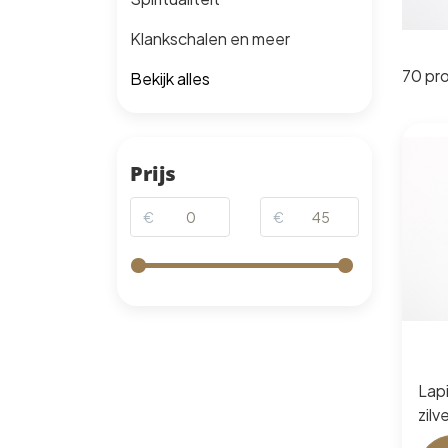
Klankschalen en meer
70 pr
Bekijk alles
Prijs
€
€
Lapi
zilv
Plat