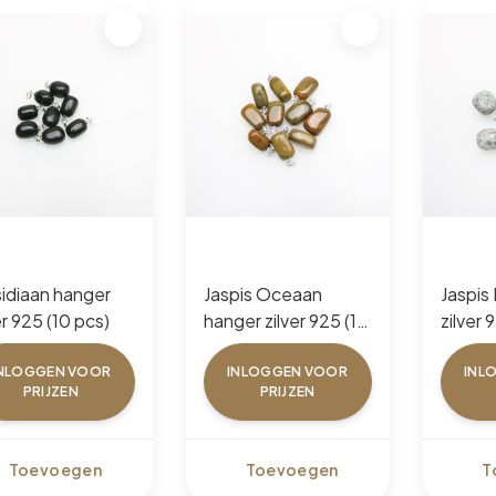
idiaan hanger
Jaspis Oceaan
Jaspis
er 925 (10 pcs)
hanger zilver 925 (10
zilver 
pcs)
NLOGGEN VOOR
INLOGGEN VOOR
INL
PRIJZEN
PRIJZEN
Toevoegen
Toevoegen
T