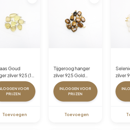
aas Goud
Tijgeroog hanger
Seleni
er zilver 925 (10
zilver 925 Gold
zilver 
)
Plated (10 pcs)
Plated
NLOGGEN VOOR
INLOGGEN VOOR
INL
PRIJZEN
PRIJZEN
Toevoegen
Toevoegen
T