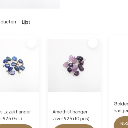
oducten
Lijst
Golden
hanger 
s Lazuli hanger
Amethist hanger
pcs)
er 925 Gold
zilver 925 (10 pcs)
INL
ed (10 pcs)