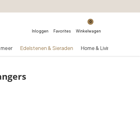
0
Inloggen
Favorites
Winkelwagen
 meer
Edelstenen & Sieraden
Home & Living
Over on
angers