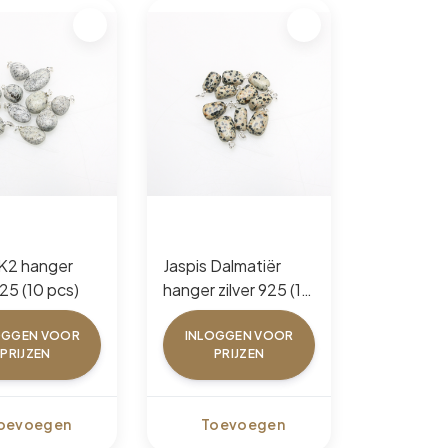
 K2 hanger
Jaspis Dalmatiër
925 (10 pcs)
hanger zilver 925 (10
pcs)
OGGEN VOOR
INLOGGEN VOOR
PRIJZEN
PRIJZEN
oevoegen
Toevoegen