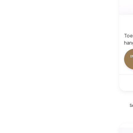
Toer
hang
Gold
I
S