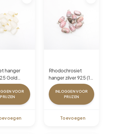
et hanger
Rhodochrosiet
925 Gold
hanger zilver 925 (10
 (10 pcs)
pcs)
OGGEN VOOR
INLOGGEN VOOR
PRIJZEN
PRIJZEN
oevoegen
Toevoegen