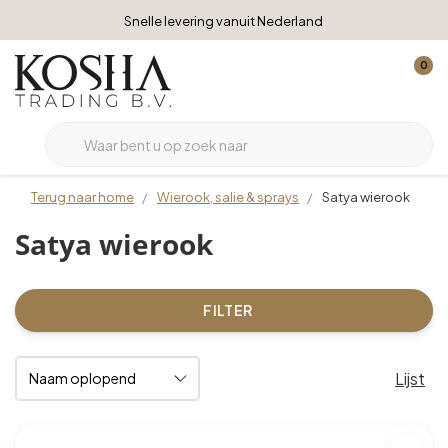
Snelle levering vanuit Nederland
0
Terug naar home
Wierook, salie & sprays
Satya wierook
Satya wierook
FILTER
Lijst