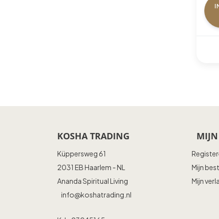
I
KOSHA TRADING
MIJN
Küppersweg 61
Registe
2031 EB Haarlem - NL
Mijn bes
Ananda Spiritual Living
Mijn verl
info@koshatrading.nl