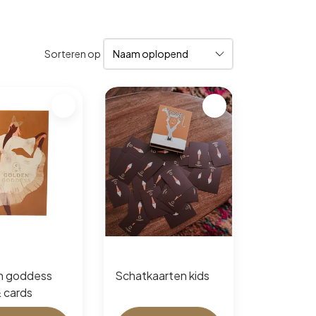
Sorteren op
n goddess
Schatkaarten kids
 cards