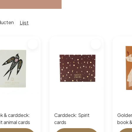
ducten
Lijst
k & carddeck:
Carddeck: Spirit
Golde
it animal cards
cards
book &