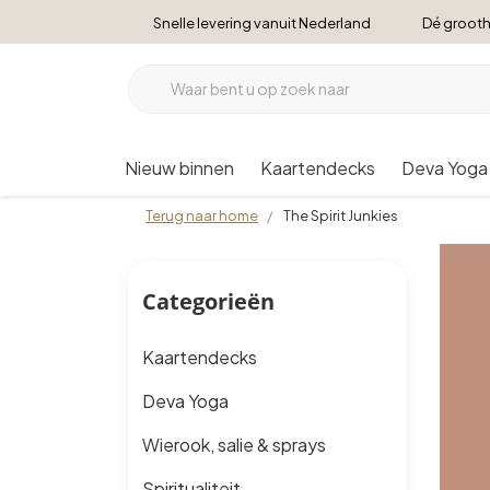
Snelle levering vanuit Nederland
Dé grooth
Nieuw binnen
Kaartendecks
Deva Yoga
Terug naar home
The Spirit Junkies
Categorieën
Kaartendecks
Deva Yoga
Wierook, salie & sprays
Spiritualiteit