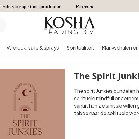
andel voor spirituele producten
Minimum bestelbedrag €250
Wierook, salie & sprays
Spiritualiteit
Klankschalen en
The Spirit Junk
The spirit Junkies bundelen h
spirituele mindfull onderne
vanuit hun zielsmissie wille
taboe naar de spirituele wer