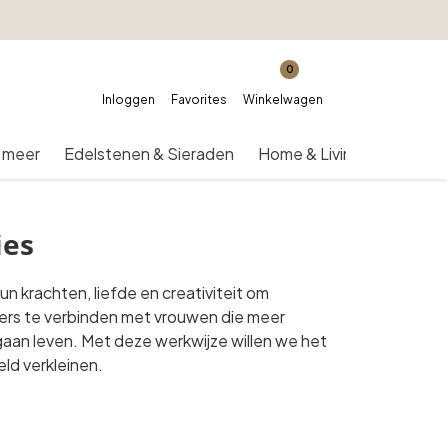
0
Inloggen
Favorites
Winkelwagen
 meer
Edelstenen & Sieraden
Home & Living
Over on
ies
un krachten, liefde en creativiteit om
mers te verbinden met vrouwen die meer
n gaan leven. Met deze werkwijze willen we het
eld verkleinen.