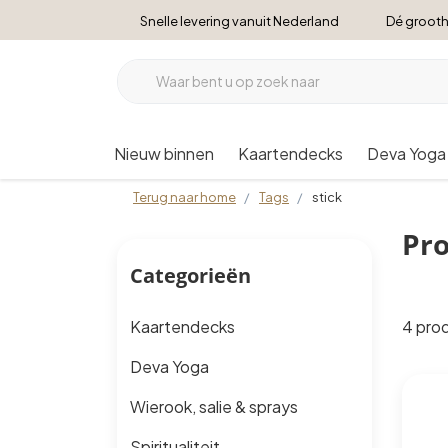
Snelle levering vanuit Nederland
Dé grooth
Nieuw binnen
Kaartendecks
Deva Yoga
Terug naar home
Tags
stick
Pro
Categorieën
4 pro
Kaartendecks
Deva Yoga
Wierook, salie & sprays
Spiritualiteit