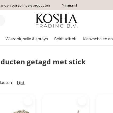
andel voor spirituele producten
Minimum bestelbedrag €250
Wierook, salie & sprays
Spiritualiteit
Klankschalen en
ducten getagd met stick
ducten
Lijst