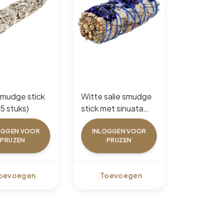
Smudge stick
Witte salie smudge
root (5 stuks)
stick met sinuata
blauw (5 stuks)
OGGEN VOOR
INLOGGEN VOOR
PRIJZEN
PRIJZEN
oevoegen
Toevoegen