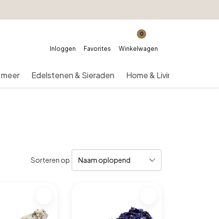
0
Inloggen
Favorites
Winkelwagen
 meer
Edelstenen & Sieraden
Home & Living
Over on
Sorteren op