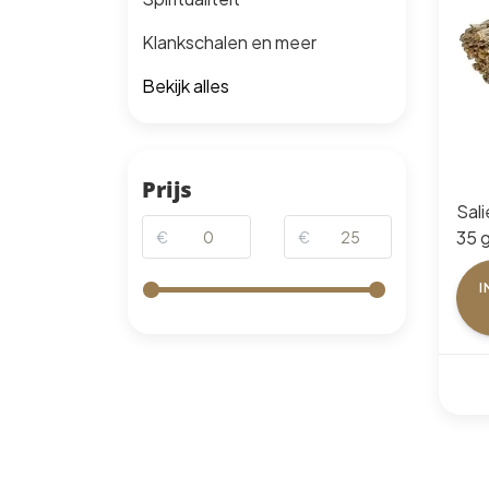
Klankschalen en meer
Bekijk alles
Prijs
Sal
35 g
€
€
I