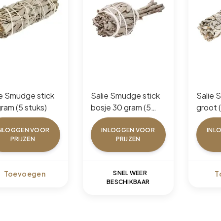
ie Smudge stick
Salie Smudge stick
Salie 
ram (5 stuks)
bosje 30 gram (5
g
stuks)
NLOGGEN VOOR
INLOGGEN VOOR
INL
PRIJZEN
PRIJZEN
Toevoegen
SNEL WEER
T
BESCHIKBAAR