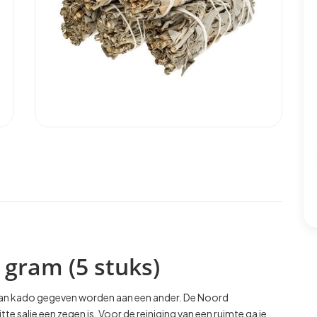
 gram (5 stuks)
en kan kado gegeven worden aan een ander. De Noord
te salie een zegen is. Voor de reiniging van een ruimte ga je