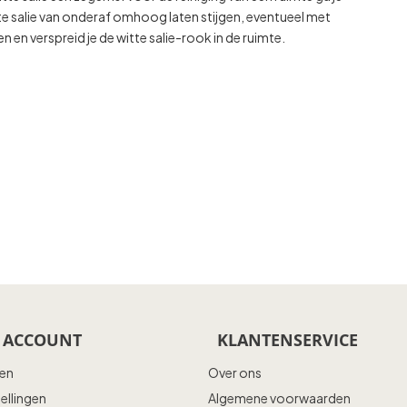
tte salie van onderaf omhoog laten stijgen, eventueel met
n en verspreid je de witte salie-rook in de ruimte.
 ACCOUNT
KLANTENSERVICE
ren
Over ons
tellingen
Algemene voorwaarden