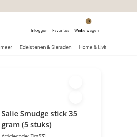
0
Inloggen
Favorites
Winkelwagen
 meer
Edelstenen & Sieraden
Home & Living
Over on
Salie Smudge stick 35
gram (5 stuks)
Articlecode:
Tim531