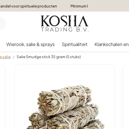
andel voor spirituele producten
Minimum bestelbedrag €250
Wierook, salie & sprays
Spiritualiteit
Klankschalen en
e salie
Salie Smudge stick 35 gram (5 stuks)