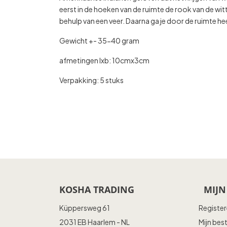
eerst in de hoeken van de ruimte de rook van de wi
behulp van een veer. Daarna ga je door de ruimte hee
Gewicht +- 35-40 gram
afmetingen lxb: 10cmx3cm
Verpakking: 5 stuks
KOSHA TRADING
MIJN
Küppersweg 61
Registe
2031 EB Haarlem - NL
Mijn bes