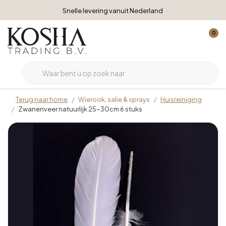
Snelle levering vanuit Nederland
0
Terug naar home
Wierook, salie & sprays
Huisreiniging
Zwanenveer natuurlijk 25-30cm 6 stuks