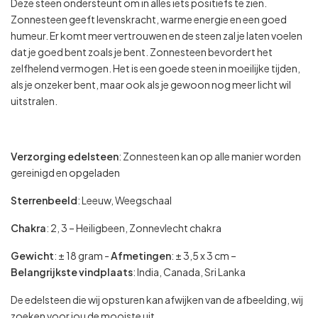
Deze steen ondersteunt om in alles iets positiefs te zien.
Zonnesteen geeft levenskracht, warme energie en een goed
humeur. Er komt meer vertrouwen en de steen zal je laten voelen
dat je goed bent zoals je bent. Zonnesteen bevordert het
zelfhelend vermogen. Het is een goede steen in moeilijke tijden,
als je onzeker bent, maar ook als je gewoon nog meer licht wil
uitstralen.
Verzorging edelsteen
: Zonnesteen kan op alle manier worden
gereinigd en opgeladen
Sterrenbeeld
: Leeuw, Weegschaal
Chakra
: 2, 3 – Heiligbeen, Zonnevlecht chakra
Gewicht
: ± 18 gram -
Afmetingen
: ± 3,5 x 3 cm –
Belangrijkste
vindplaats
: India, Canada, Sri Lanka
De edelsteen die wij opsturen kan afwijken van de afbeelding, wij
zoeken voor jou de mooiste uit.