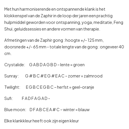
Met hun harmoniserende en ontspannende klank is het
klokkenspel van de Zaphir in de loop der jaren een prachtig
hulpmiddel geworden voor ontspanning, yoga, meditatie, Feng
Shui, geluidssessies en andere vormen van therapie.
Afmetingen van de Zaphir gong : hoogte +/- 125 mm,
doorsnede +/- 65 mm - totale lengte van de gong : ongeveer 40
cm.
Crystalide: G A B D A G B D – lente = groen
Sunray: G # B C # E G # E A C – zomer = zalmrood
Twilight: E G B C E G B C – herfst = geel-oranje
Sufi: F A D F A G A D -
Blue moon: D F A B C E A # C – winter = blauw
Elke klankkleur heeft ook zijn eigen kleur