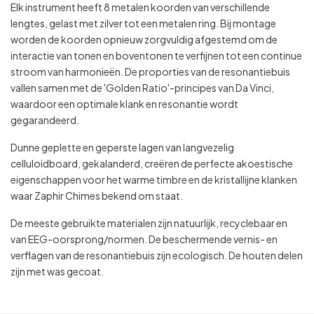
Elk instrument heeft 8 metalen koorden van verschillende
lengtes, gelast met zilver tot een metalen ring. Bij montage
worden de koorden opnieuw zorgvuldig afgestemd om de
interactie van tonen en boventonen te verfijnen tot een continue
stroom van harmonieën. De proporties van de resonantiebuis
vallen samen met de 'Golden Ratio'-principes van Da Vinci,
waardoor een optimale klank en resonantie wordt
gegarandeerd.
Dunne geplette en geperste lagen van langvezelig
celluloidboard, gekalanderd, creëren de perfecte akoestische
eigenschappen voor het warme timbre en de kristallijne klanken
waar Zaphir Chimes bekend om staat.
De meeste gebruikte materialen zijn natuurlijk, recyclebaar en
van EEG-oorsprong/normen. De beschermende vernis- en
verflagen van de resonantiebuis zijn ecologisch. De houten delen
zijn met was gecoat.