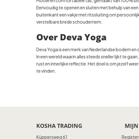
Mooie en comfortabele tas, gemaakt van 100% biol
Eenvoudig te openen en sluiten met behulp van een 
buitenkant een vakje met ritssluiting om persoonl
verstelbare brede schouderriem.
Over Deva Yoga
Deva Yoga is een merk van Nederlandse bodem en o
In een wereld waarin alles steeds sneller lijkt te 
rust en innerlijke reflectie. Het doel is om jezelf wee
te vinden.
KOSHA TRADING
MIJN
Küppersweg 61
Registe