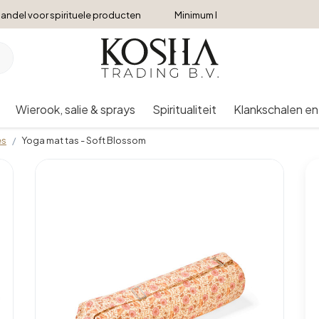
andel voor spirituele producten
Minimum bestelbedrag €250
Wierook, salie & sprays
Spiritualiteit
Klankschalen en
es
Yoga mat tas - Soft Blossom