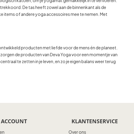
ogisch katoen, om je yogamat gemakkelijk in te vervoeren.
trekkoord. De tas heeft zowel aan de binnenkant als de
ijke items of andere yoga accessoires mee te nemen. Met
ntwikkeld producten met liefde voor de mens én de planeet.
gaan, zorgen de producten van Deva Yoga voor een momentje van
r centraal te zetten in je leven, en zo je eigen balans weer terug
 ACCOUNT
KLANTENSERVICE
ren
Over ons