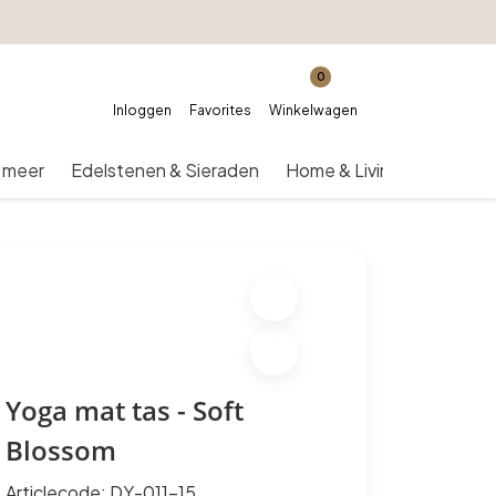
0
Inloggen
Favorites
Winkelwagen
 meer
Edelstenen & Sieraden
Home & Living
Over on
Yoga mat tas - Soft
Blossom
Articlecode:
DY-011-15