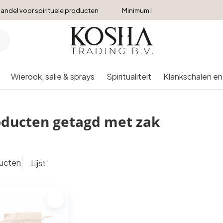
andel voor spirituele producten
Minimum bestelbedrag €250
Wierook, salie & sprays
Spiritualiteit
Klankschalen en
ducten getagd met zak
ducten
Lijst