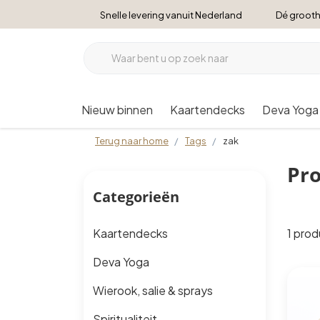
Snelle levering vanuit Nederland
Dé grooth
Nieuw binnen
Kaartendecks
Deva Yoga
Terug naar home
Tags
zak
Pro
Categorieën
1 pro
Kaartendecks
Deva Yoga
Wierook, salie & sprays
Spiritualiteit