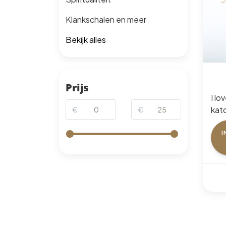
Klankschalen en meer
Bekijk alles
Prijs
I lo
kat
€
€
(25
I