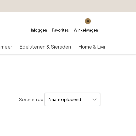
0
Inloggen
Favorites
Winkelwagen
 meer
Edelstenen & Sieraden
Home & Living
Over on
Sorteren op