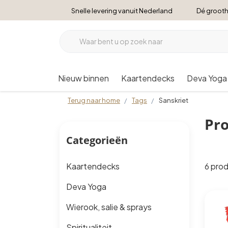
Snelle levering vanuit Nederland
Dé grooth
Nieuw binnen
Kaartendecks
Deva Yoga
Terug naar home
Tags
Sanskriet
Pro
Categorieën
6 pro
Kaartendecks
Deva Yoga
Wierook, salie & sprays
Spiritualiteit