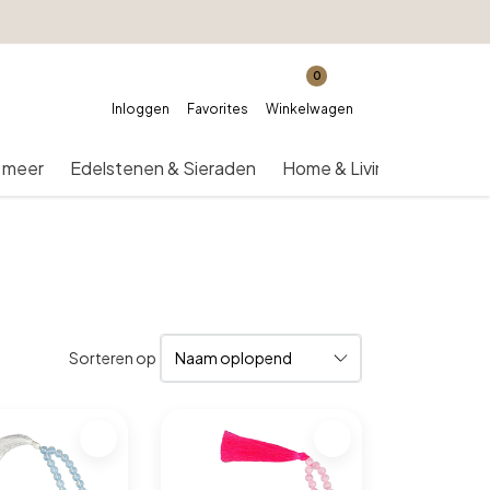
0
Inloggen
Favorites
Winkelwagen
 meer
Edelstenen & Sieraden
Home & Living
Over on
Sorteren op