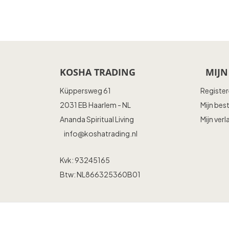
KOSHA TRADING
MIJN
Küppersweg 61
Registe
2031 EB Haarlem - NL
Mijn bes
Ananda Spiritual Living
Mijn verl
info@koshatrading.nl
Kvk: 93245165
Btw: NL866325360B01