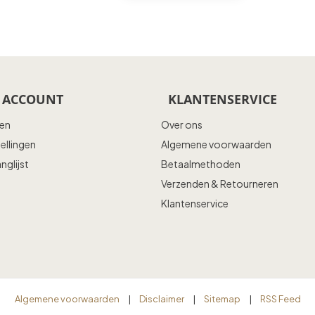
 ACCOUNT
KLANTENSERVICE
ren
Over ons
tellingen
Algemene voorwaarden
anglijst
Betaalmethoden
Verzenden & Retourneren
Klantenservice
Algemene voorwaarden
|
Disclaimer
|
Sitemap
|
RSS Feed