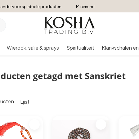
andel voor spirituele producten
Minimum bestelbedrag €250
Wierook, salie & sprays
Spiritualiteit
Klankschalen en
ducten getagd met Sanskriet
ducten
Lijst