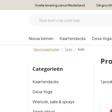
Snelle levering vanuit Nederland
Dé grooth
Nieuw binnen
Kaartendecks
Deva Yoga
Terug naar home
Tags
kids
Pro
Categorieën
1 pro
Kaartendecks
Deva Yoga
Wierook, salie & sprays
Spiritualiteit