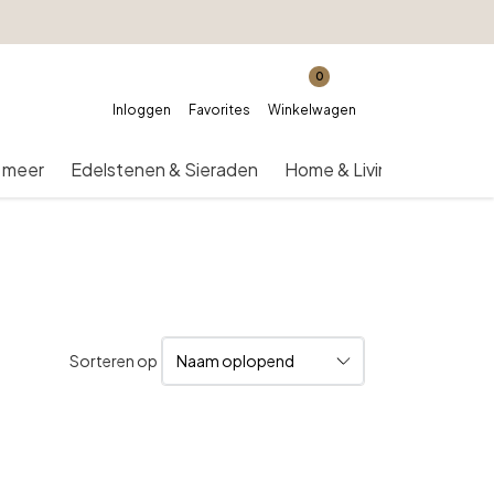
0
Inloggen
Favorites
Winkelwagen
 meer
Edelstenen & Sieraden
Home & Living
Over on
Sorteren op