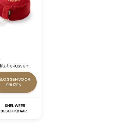
s
itatiekussen
et - Dark Terra
dala
NLOGGEN VOOR
PRIJZEN
SNEL WEER
BESCHIKBAAR