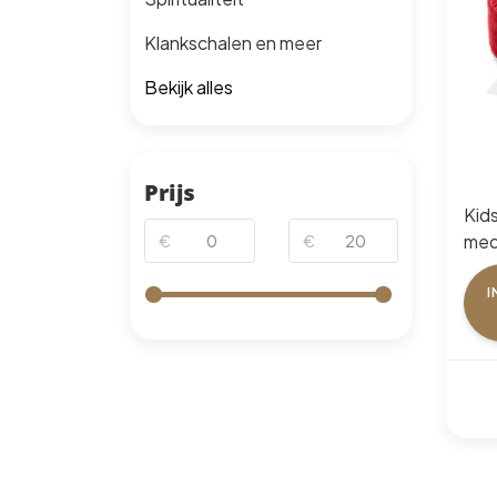
Klankschalen en meer
Bekijk alles
Prijs
Kid
med
€
€
velv
Man
I