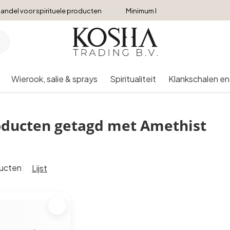
andel voor spirituele producten
Minimum bestelbedrag €250
Wierook, salie & sprays
Spiritualiteit
Klankschalen en
oducten getagd met Amethist
ducten
Lijst