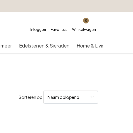
0
Inloggen
Favorites
Winkelwagen
 meer
Edelstenen & Sieraden
Home & Living
Over on
Sorteren op