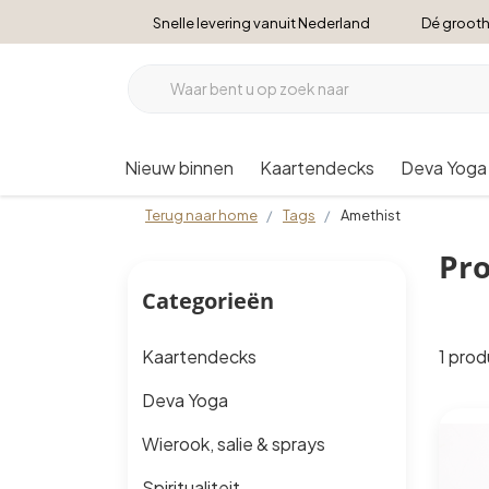
Snelle levering vanuit Nederland
Dé grooth
Nieuw binnen
Kaartendecks
Deva Yoga
Terug naar home
Tags
Amethist
Pr
Categorieën
1 pro
Kaartendecks
Deva Yoga
Wierook, salie & sprays
Spiritualiteit