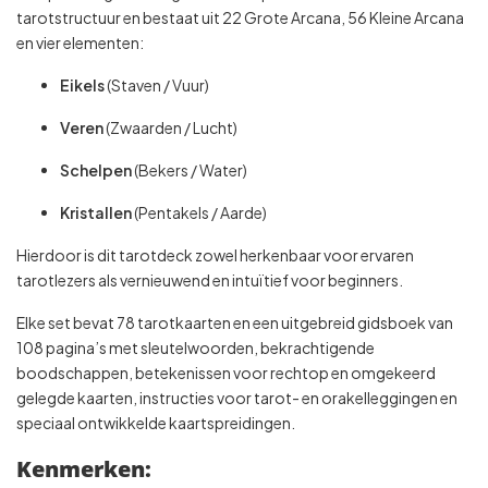
tarotstructuur en bestaat uit 22 Grote Arcana, 56 Kleine Arcana
en vier elementen:
Eikels
(Staven / Vuur)
Veren
(Zwaarden / Lucht)
Schelpen
(Bekers / Water)
Kristallen
(Pentakels / Aarde)
Hierdoor is dit tarotdeck zowel herkenbaar voor ervaren
tarotlezers als vernieuwend en intuïtief voor beginners.
Elke set bevat 78 tarotkaarten en een uitgebreid gidsboek van
108 pagina’s met sleutelwoorden, bekrachtigende
boodschappen, betekenissen voor rechtop en omgekeerd
gelegde kaarten, instructies voor tarot- en orakelleggingen en
speciaal ontwikkelde kaartspreidingen.
Kenmerken: