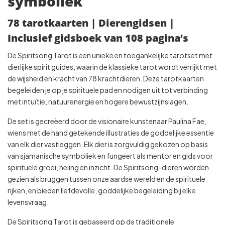
symboliek
78 tarotkaarten | Dierengidsen |
Inclusief gidsboek van 108 pagina’s
De Spiritsong Tarot is een unieke en toegankelijke tarotset met
dierlijke spirit guides, waarin de klassieke tarot wordt verrijkt met
de wijsheid en kracht van 78 krachtdieren. Deze tarotkaarten
begeleiden je op je spirituele pad en nodigen uit tot verbinding
met intuïtie, natuurenergie en hogere bewustzijnslagen.
De set is gecreëerd door de visionaire kunstenaar Paulina Fae,
wiens met de hand getekende illustraties de goddelijke essentie
van elk dier vastleggen. Elk dier is zorgvuldig gekozen op basis
van sjamanische symboliek en fungeert als mentor en gids voor
spirituele groei, heling en inzicht. De Spiritsong-dieren worden
gezien als bruggen tussen onze aardse wereld en de spirituele
rijken, en bieden liefdevolle, goddelijke begeleiding bij elke
levensvraag.
De Spiritsong Tarot is gebaseerd op de traditionele