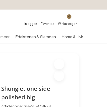
0
Inloggen
Favorites
Winkelwagen
 meer
Edelstenen & Sieraden
Home & Living
Over on
Shungiet one side
polished big
Articlecode:
SH-ST-OSP-B