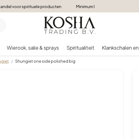
andel voor spirituele producten
Minimum bestelbedrag €250
Wierook, salie & sprays
Spiritualiteit
Klankschalen en
giet
Shungiet one side polished big