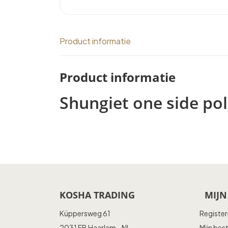
Product informatie
Product informatie
Shungiet one side pol
KOSHA TRADING
MIJN
Küppersweg 61
Registe
2031 EB Haarlem - NL
Mijn bes