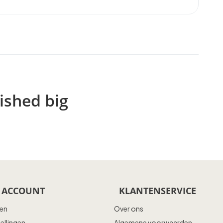
ished big
 ACCOUNT
KLANTENSERVICE
ren
Over ons
tellingen
Algemene voorwaarden