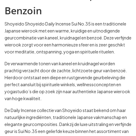
Benzoin
Shoyeido
Shoyeido Daily Incense Sui No.35 is een traditionele
Japanse wierook met een warme, kruidige en uitnodigende
geurcombinatie van kaneel, kruidnagel en benzoë. Deze verfijnde
wierook zorgt voor een harmonieuze sfeer en is zeer geschikt
voor meditatie, ontspanning, yoga en spirituele rituelen.
De verwarmende tonen van kaneel en kruidnagel worden
prachtig verzacht door de zachte, lichtzoete geur van benzoë.
Hierdoor ontstaat een diepe en rustgevende geurbeleving die
perfect aansluit bij spirituele winkels, wellnessconcepten en
yogastudio’s die op zoek zijn naar authentieke Japanse wierook
van hoge kwaliteit.
De Daily Incense collectie van Shoyeido staat bekend om haar
natuurlijke ingrediënten, traditionele Japanse vakmanschap en
elegante geurcomposities. Dankzij de luxe uitstraling en verfijnde
geur is Sui No.35 een geliefde keuze binnen het assortiment van