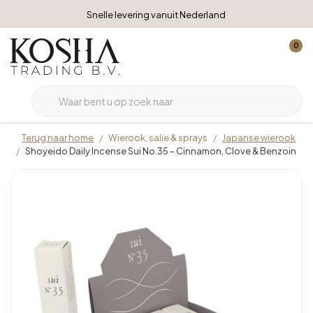
Snelle levering vanuit Nederland
0
Terug naar home
Wierook, salie & sprays
Japanse wierook
Shoyeido Daily Incense Sui No.35 – Cinnamon, Clove & Benzoin