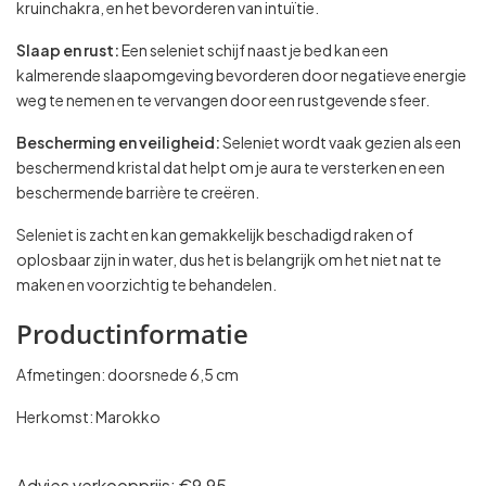
kruinchakra, en het bevorderen van intuïtie.
Slaap en rust:
Een seleniet schijf naast je bed kan een
kalmerende slaapomgeving bevorderen door negatieve energie
weg te nemen en te vervangen door een rustgevende sfeer.
Bescherming en veiligheid:
Seleniet wordt vaak gezien als een
beschermend kristal dat helpt om je aura te versterken en een
beschermende barrière te creëren.
Seleniet is zacht en kan gemakkelijk beschadigd raken of
oplosbaar zijn in water, dus het is belangrijk om het niet nat te
maken en voorzichtig te behandelen.
Productinformatie
Afmetingen: doorsnede 6,5 cm
Herkomst: Marokko
Advies verkoopprijs: €9,95