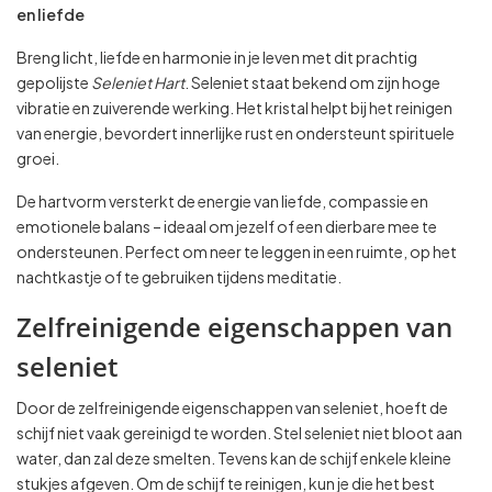
en liefde
Breng licht, liefde en harmonie in je leven met dit prachtig
gepolijste
Seleniet Hart
. Seleniet staat bekend om zijn hoge
vibratie en zuiverende werking. Het kristal helpt bij het reinigen
van energie, bevordert innerlijke rust en ondersteunt spirituele
groei.
De hartvorm versterkt de energie van liefde, compassie en
emotionele balans – ideaal om jezelf of een dierbare mee te
ondersteunen. Perfect om neer te leggen in een ruimte, op het
nachtkastje of te gebruiken tijdens meditatie.
Zelfreinigende eigenschappen van
seleniet
Door de zelfreinigende eigenschappen van seleniet, hoeft de
schijf niet vaak gereinigd te worden. Stel seleniet niet bloot aan
water, dan zal deze smelten. Tevens kan de schijf enkele kleine
stukjes afgeven. Om de schijf te reinigen, kun je die het best