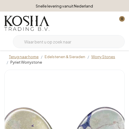
Snelle levering vanuit Nederland
0
Terug naar home
Edelstenen & Sieraden
Worry Stones
Pyriet Worrystone