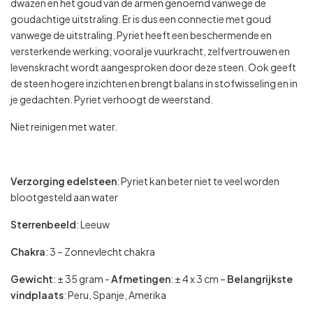
dwazen en het goud van de armen genoemd vanwege de
goudachtige uitstraling. Er is dus een connectie met goud
vanwege de uitstraling. Pyriet heeft een beschermende en
versterkende werking; vooral je vuurkracht, zelfvertrouwen en
levenskracht wordt aangesproken door deze steen. Ook geeft
de steen hogere inzichten en brengt balans in stofwisseling en in
je gedachten. Pyriet verhoogt de weerstand.
Niet reinigen met water.
Verzorging edelsteen
: Pyriet kan beter niet te veel worden
blootgesteld aan water
Sterrenbeeld
: Leeuw
Chakra
: 3 – Zonnevlecht chakra
Gewicht
: ± 35 gram -
Afmetingen
: ± 4 x 3 cm –
Belangrijkste
vindplaats
: Peru, Spanje, Amerika