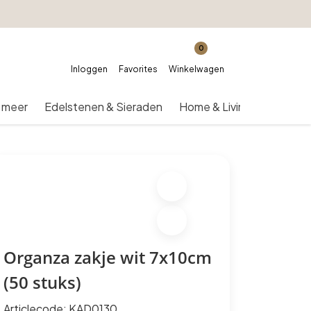
0
Inloggen
Favorites
Winkelwagen
 meer
Edelstenen & Sieraden
Home & Living
Over on
Organza zakje wit 7x10cm
(50 stuks)
Articlecode:
KAD0130