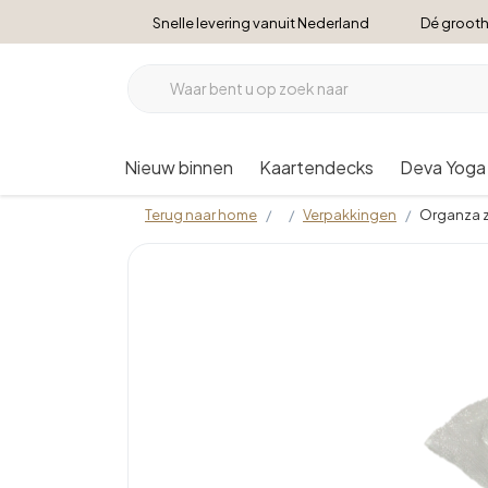
Snelle levering vanuit Nederland
Dé grooth
Nieuw binnen
Kaartendecks
Deva Yoga
Terug naar home
Verpakkingen
Organza z