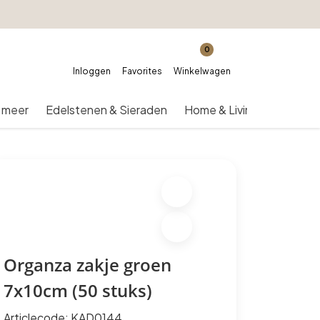
0
Inloggen
Favorites
Winkelwagen
 meer
Edelstenen & Sieraden
Home & Living
Over on
Organza zakje groen
7x10cm (50 stuks)
Articlecode:
KAD0144