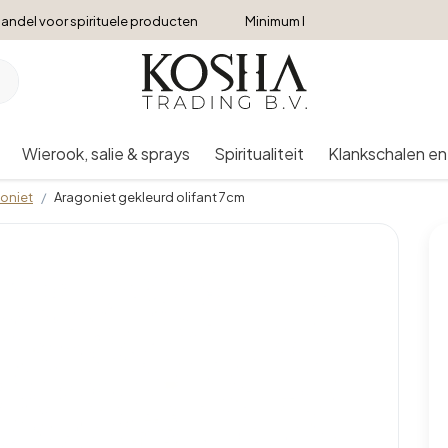
andel voor spirituele producten
Minimum bestelbedrag €250
Wierook, salie & sprays
Spiritualiteit
Klankschalen en
oniet
Aragoniet gekleurd olifant 7cm