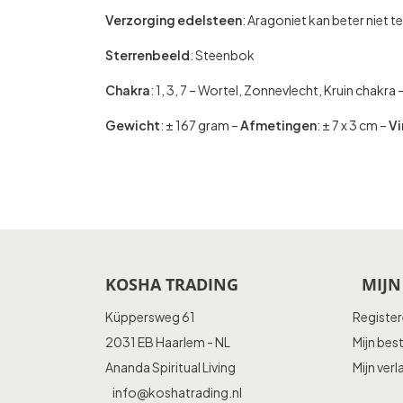
Verzorging edelsteen
: Aragoniet kan beter niet 
Sterrenbeeld
: Steenbok
Chakra
: 1, 3, 7 – Wortel, Zonnevlecht, Kruin chakra 
Gewicht
: ± 167 gram –
Afmetingen
: ± 7 x 3 cm –
Vi
KOSHA TRADING
MIJN
Küppersweg 61
Registe
2031 EB Haarlem - NL
Mijn bes
Ananda Spiritual Living
Mijn verl
info@koshatrading.nl