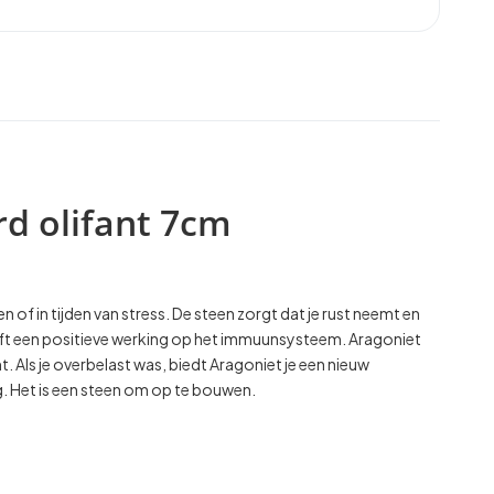
d olifant 7cm
of in tijden van stress. De steen zorgt dat je rust neemt en
eft een positieve werking op het immuunsysteem. Aragoniet
 Als je overbelast was, biedt Aragoniet je een nieuw
g. Het is een steen om op te bouwen.