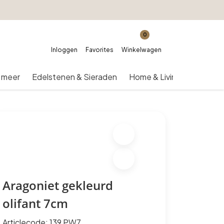
0
Inloggen
Favorites
Winkelwagen
 meer
Edelstenen & Sieraden
Home & Living
Over on
Aragoniet gekleurd
olifant 7cm
Articlecode:
139 PW7