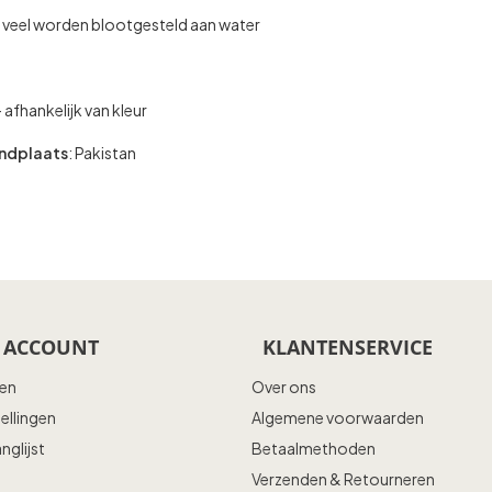
te veel worden blootgesteld aan water
– afhankelijk van kleur
ndplaats
: Pakistan
 ACCOUNT
KLANTENSERVICE
ren
Over ons
tellingen
Algemene voorwaarden
anglijst
Betaalmethoden
Verzenden & Retourneren