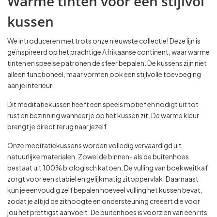
Warme tinten voor een stijlvol
kussen
We introduceren met trots onze nieuwste collectie! Deze lijn is
geïnspireerd op het prachtige Afrikaanse continent, waar warme
tinten en speelse patronen de sfeer bepalen. De kussens zijn niet
alleen functioneel, maar vormen ook een stijlvolle toevoeging
aan je interieur.
Dit meditatiekussen heeft een speels motief en nodigt uit tot
rust en bezinning wanneer je op het kussen zit. De warme kleur
brengt je direct terug naar jezelf.
Onze meditatiekussens worden volledig vervaardigd uit
natuurlijke materialen. Zowel de binnen- als de buitenhoes
bestaat uit 100% biologisch katoen. De vulling van boekweitkaf
zorgt voor een stabiel en gelijkmatig zitoppervlak. Daarnaast
kun je eenvoudig zelf bepalen hoeveel vulling het kussen bevat,
zodat je altijd de zithoogte en ondersteuning creëert die voor
jou het prettigst aanvoelt. De buitenhoes is voorzien van een rits