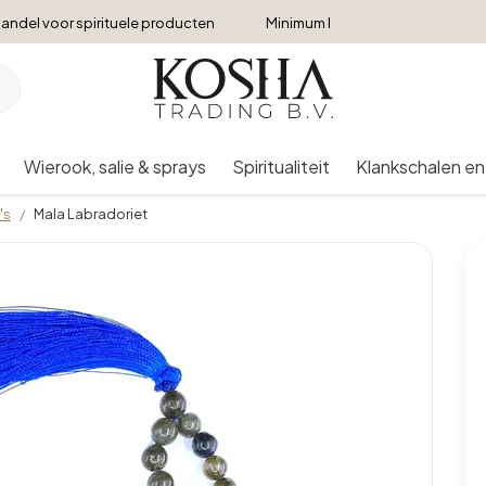
andel voor spirituele producten
Minimum bestelbedrag €250
Wierook, salie & sprays
Spiritualiteit
Klankschalen en
's
Mala Labradoriet