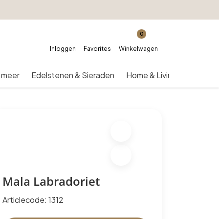
0
Inloggen
Favorites
Winkelwagen
 meer
Edelstenen & Sieraden
Home & Living
Over on
Mala Labradoriet
Articlecode:
1312