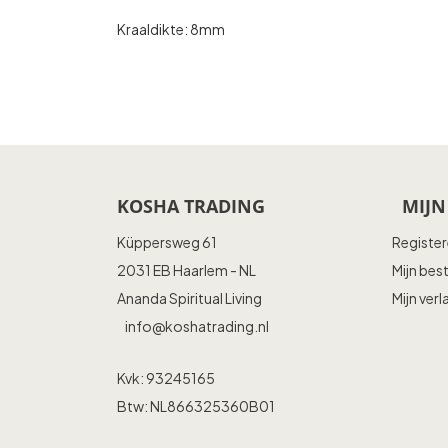
Kraaldikte: 8mm
KOSHA TRADING
MIJN
Küppersweg 61
Registe
2031 EB Haarlem - NL
Mijn bes
Ananda Spiritual Living
Mijn verl
info@koshatrading.nl
Kvk: 93245165
Btw: NL866325360B01