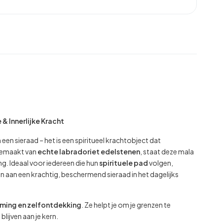
& Innerlijke Kracht
 een sieraad – het is een spiritueel krachtobject dat
 Gemaakt van
echte labradoriet edelstenen
, staat deze mala
. Ideaal voor iedereen die hun
spirituele pad
volgen,
aan een krachtig, beschermend sieraad in het dagelijks
rming en zelfontdekking
. Ze helpt je om je grenzen te
lijven aan je kern.