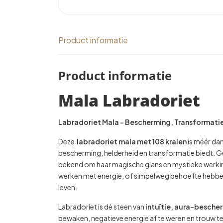
Product informatie
Product informatie
Mala Labradoriet
Labradoriet Mala – Bescherming, Transformatie 
Deze
labradoriet mala met 108 kralen
is méér dan
bescherming, helderheid en transformatie biedt.
bekend om haar magische glans en mystieke werking
werken met energie, of simpelweg behoefte hebben 
leven.
Labradoriet is dé steen van
intuïtie, aura-besche
bewaken, negatieve energie af te weren en trouw te b