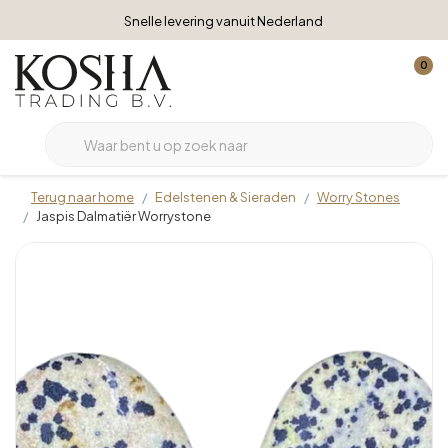
Snelle levering vanuit Nederland
0
Terug naar home
Edelstenen & Sieraden
Worry Stones
Jaspis Dalmatiër Worrystone