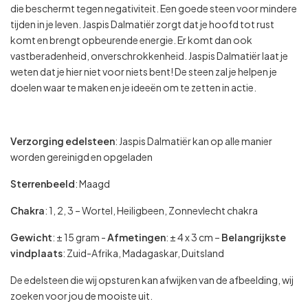
die beschermt tegen negativiteit. Een goede steen voor mindere
tijden in je leven. Jaspis Dalmatiër zorgt dat je hoofd tot rust
komt en brengt opbeurende energie. Er komt dan ook
vastberadenheid, onverschrokkenheid. Jaspis Dalmatiër laat je
weten dat je hier niet voor niets bent! De steen zal je helpen je
doelen waar te maken en je ideeën om te zetten in actie.
Verzorging edelsteen
: Jaspis Dalmatiër kan op alle manier
worden gereinigd en opgeladen
Sterrenbeeld
: Maagd
Chakra
: 1, 2, 3 – Wortel, Heiligbeen, Zonnevlecht chakra
Gewicht
: ± 15 gram -
Afmetingen
: ± 4 x 3 cm –
Belangrijkste
vindplaats
: Zuid-Afrika, Madagaskar, Duitsland
De edelsteen die wij opsturen kan afwijken van de afbeelding, wij
zoeken voor jou de mooiste uit.