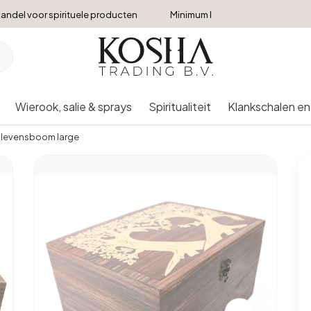
andel voor spirituele producten
Minimum bestelbedrag €250
Wierook, salie & sprays
Spiritualiteit
Klankschalen en
e levensboom large