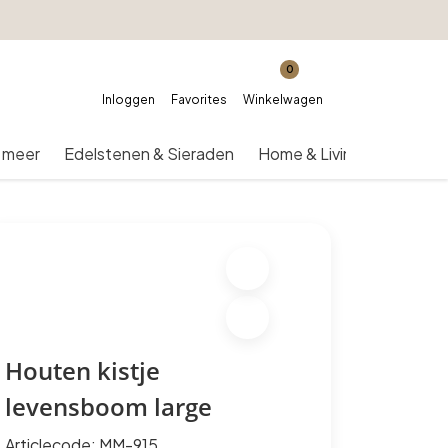
0
Inloggen
Favorites
Winkelwagen
 meer
Edelstenen & Sieraden
Home & Living
Over on
Houten kistje
levensboom large
Articlecode:
MM-915