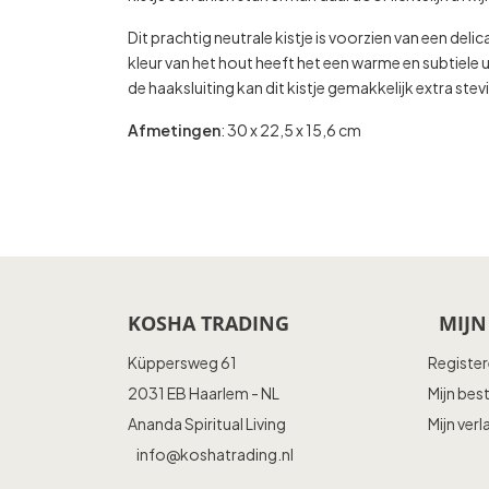
Dit prachtig neutrale kistje is voorzien van een del
kleur van het hout heeft het een warme en subtiele ui
de haaksluiting kan dit kistje gemakkelijk extra s
Afmetingen
: 30 x 22,5 x 15,6 cm
KOSHA TRADING
MIJN
Küppersweg 61
Registe
2031 EB Haarlem - NL
Mijn bes
Ananda Spiritual Living
Mijn verl
info@koshatrading.nl