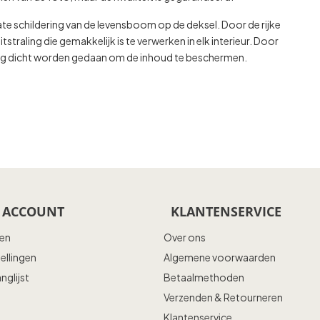
icate schildering van de levensboom op de deksel. Door de rijke
tstraling die gemakkelijk is te verwerken in elk interieur. Door
tevig dicht worden gedaan om de inhoud te beschermen.
 ACCOUNT
KLANTENSERVICE
ren
Over ons
tellingen
Algemene voorwaarden
anglijst
Betaalmethoden
Verzenden & Retourneren
Klantenservice