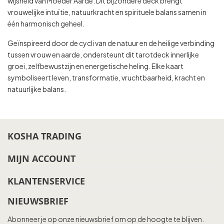
wijsheid van Moeder Aarde. Dit bijzondere deck brengt
vrouwelijke intuïtie, natuurkracht en spirituele balans samen in
één harmonisch geheel.
Geïnspireerd door de cycli van de natuur en de heilige verbinding
tussen vrouw en aarde, ondersteunt dit tarotdeck innerlijke
groei, zelfbewustzijn en energetische heling. Elke kaart
symboliseert leven, transformatie, vruchtbaarheid, kracht en
natuurlijke balans.
KOSHA TRADING
MIJN ACCOUNT
KLANTENSERVICE
NIEUWSBRIEF
Abonneer je op onze nieuwsbrief om op de hoogte te blijven.