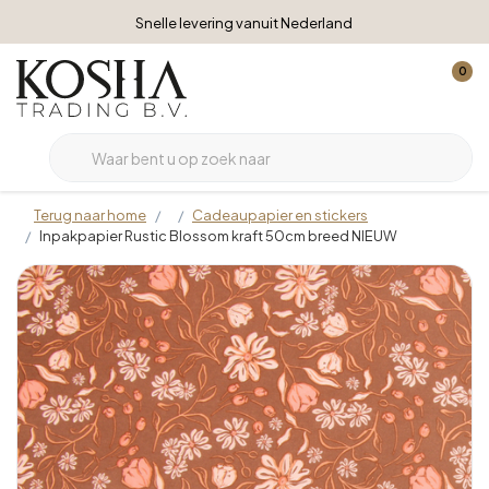
Snelle levering vanuit Nederland
0
Terug naar home
Cadeaupapier en stickers
Inpakpapier Rustic Blossom kraft 50cm breed NIEUW