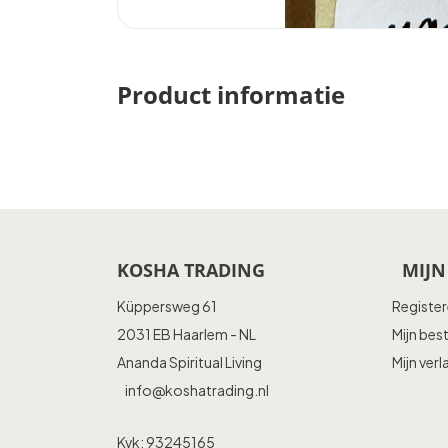
Product informatie
KOSHA TRADING
MIJN
Küppersweg 61
Registe
2031 EB Haarlem - NL
Mijn bes
Ananda Spiritual Living
Mijn verl
info@koshatrading.nl
Kvk: 93245165