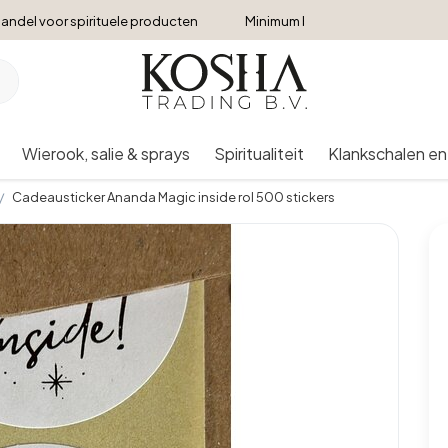
andel voor spirituele producten
Minimum bestelbedrag €250
Wierook, salie & sprays
Spiritualiteit
Klankschalen en
Cadeausticker Ananda Magic inside rol 500 stickers