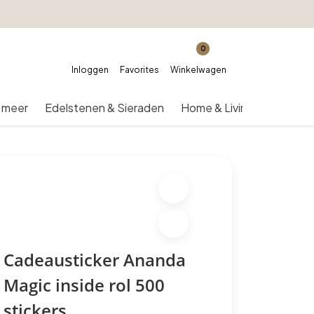
0
Inloggen
Favorites
Winkelwagen
 meer
Edelstenen & Sieraden
Home & Living
Over on
Cadeausticker Ananda
Magic inside rol 500
stickers