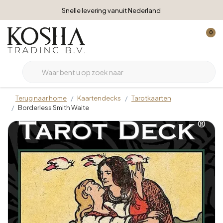
Snelle levering vanuit Nederland
0
Terug naar home
Kaartendecks
Tarotkaarten
Borderless Smith Waite