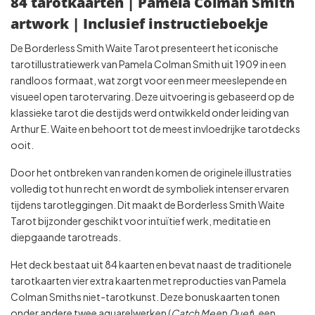
84 tarotkaarten | Pamela Colman Smith
artwork | Inclusief instructieboekje
De Borderless Smith Waite Tarot presenteert het iconische
tarot­illustratiewerk van Pamela Colman Smith uit 1909 in een
randloos formaat, wat zorgt voor een meer meeslepende en
visueel open tarotervaring. Deze uitvoering is gebaseerd op de
klassieke tarot die destijds werd ontwikkeld onder leiding van
Arthur E. Waite en behoort tot de meest invloedrijke tarotdecks
ooit.
Door het ontbreken van randen komen de originele illustraties
volledig tot hun recht en wordt de symboliek intenser ervaren
tijdens tarotleggingen. Dit maakt de Borderless Smith Waite
Tarot bijzonder geschikt voor intuïtief werk, meditatie en
diepgaande tarotreads.
Het deck bestaat uit 84 kaarten en bevat naast de traditionele
tarotkaarten vier extra kaarten met reproducties van Pamela
Colman Smiths niet-tarotkunst. Deze bonuskaarten tonen
onder andere twee aquarelwerken (
Catch Me
en
Duet
), een