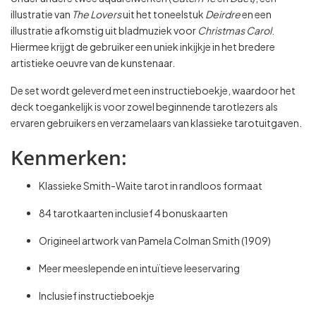
illustratie van
The Lovers
uit het toneelstuk
Deirdre
en een
illustratie afkomstig uit bladmuziek voor
Christmas Carol
.
Hiermee krijgt de gebruiker een uniek inkijkje in het bredere
artistieke oeuvre van de kunstenaar.
De set wordt geleverd met een instructieboekje, waardoor het
deck toegankelijk is voor zowel beginnende tarotlezers als
ervaren gebruikers en verzamelaars van klassieke tarotuitgaven.
Kenmerken:
Klassieke Smith-Waite tarot in randloos formaat
84 tarotkaarten inclusief 4 bonuskaarten
Origineel artwork van Pamela Colman Smith (1909)
Meer meeslepende en intuïtieve leeservaring
Inclusief instructieboekje