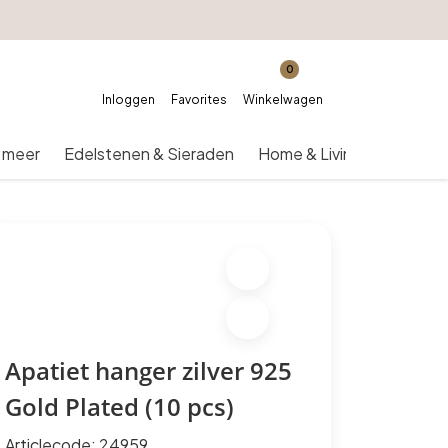
0
Inloggen
Favorites
Winkelwagen
 meer
Edelstenen & Sieraden
Home & Living
Over on
Apatiet hanger zilver 925
Gold Plated (10 pcs)
Articlecode:
24959