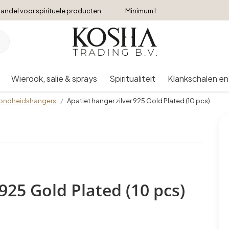
andel voor spirituele producten
Minimum bestelbedrag €250
Wierook, salie & sprays
Spiritualiteit
Klankschalen en
ondheidshangers
Apatiet hanger zilver 925 Gold Plated (10 pcs)
 925 Gold Plated (10 pcs)