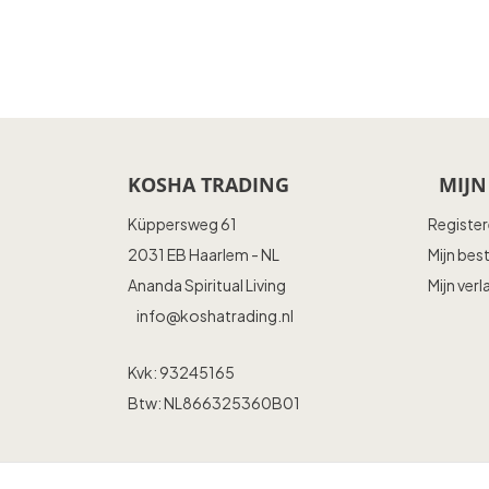
KOSHA TRADING
MIJN
Küppersweg 61
Registe
2031 EB Haarlem - NL
Mijn bes
Ananda Spiritual Living
Mijn verl
info@koshatrading.nl
Kvk: 93245165
Btw: NL866325360B01