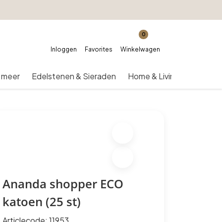
0
Inloggen
Favorites
Winkelwagen
 meer
Edelstenen & Sieraden
Home & Living
Over on
Ananda shopper ECO
katoen (25 st)
Articlecode:
11953