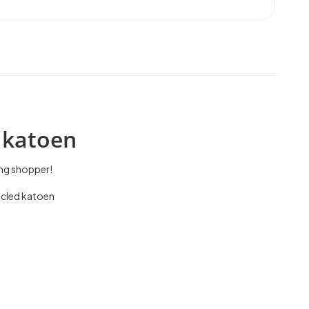
 katoen
ing shopper!
ycled katoen