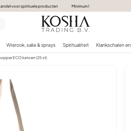
andel voor spirituele producten
Minimum bestelbedrag €250
Wierook, salie & sprays
Spiritualiteit
Klankschalen en
opper ECO katoen (25 st)